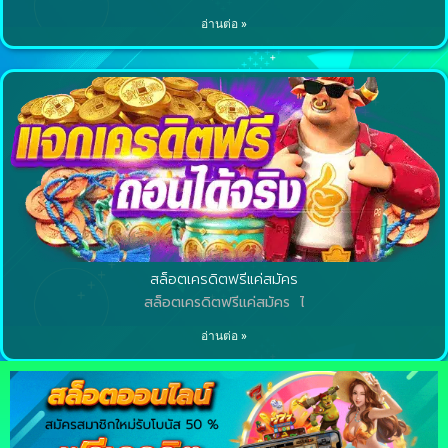
อ่านต่อ »
สล็อตเครดิตฟรีแค่สมัคร
สล็อตเครดิตฟรีแค่สมัคร ไ
อ่านต่อ »