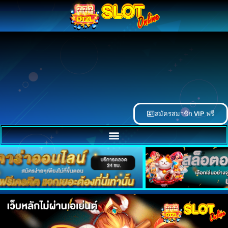
สมัครสมาชิก VIP ฟรี