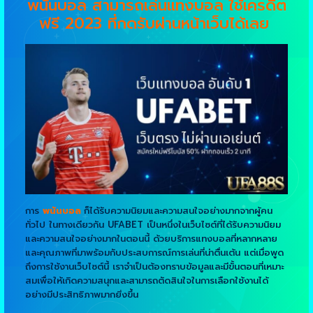
พนันบอล สามารถเล่นแทงบอล ใช้เครดิต
ฟรี 2023 ที่กดรับผ่านหน้าเว็บได้เลย
การ
พนันบอล
ก็ได้รับความนิยมและความสนใจอย่างมากจากผู้คน
ทั่วไป ในทางเดียวกัน UFABET เป็นหนึ่งในเว็บไซต์ที่ได้รับความนิยม
และความสนใจอย่างมากในตอนนี้ ด้วยบริการแทงบอลที่หลากหลาย
และคุณภาพที่มาพร้อมกับประสบการณ์การเล่นที่น่าตื่นเต้น แต่เมื่อพูด
ถึงการใช้งานเว็บไซต์นี้ เราจำเป็นต้องทราบข้อมูลและมีขั้นตอนที่เหมาะ
สมเพื่อให้เกิดความสนุกและสามารถตัดสินใจในการเลือกใช้งานได้
อย่างมีประสิทธิภาพมากยิ่งขึ้น