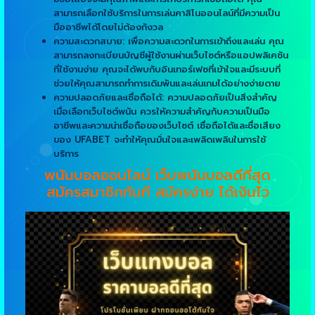
สามารถเลือกใช้บริการในการเล่นคาสิโนออนไลน์ที่มีความเป็น
มืออาชีพได้โดยไม่ต้องกังวล
ความสะดวกสบาย: เพื่อความสะดวกในการเข้าถึงและเล่น คุณ
สามารถลงทะเบียนบัญชีผู้ใช้งานผ่านเว็บไซต์หรือแอปพลิเคชัน
ที่ใช้งานง่าย คุณจะได้พบกับอินเทอร์เฟซที่เข้าใจและมีระบบที่
ช่วยให้คุณสามารถทำการเดิมพันและเล่นเกมได้อย่างง่ายดาย
ความปลอดภัยและเชื่อถือได้: ความปลอดภัยเป็นสิ่งสำคัญ
เมื่อเลือกเว็บไซต์พนัน ควรให้ความสำคัญกับความเป็นมือ
อาชีพและความน่าเชื่อถือของเว็บไซต์ เชื่อถือได้และชื่อเสียง
ของ UFABET จะทำให้คุณมั่นใจและเพลิดเพลินในการใช้
บริการ
พนันบอลออนไลน์ เว็บพนันบอลดีที่สุด
สมัครสมาชิกทันที สมัครง่าย ได้เงินไว