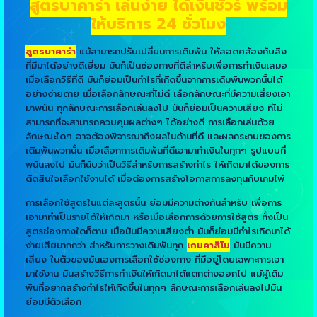
สูตรบาคาร่า เล่นง่าย ได้เงินชัวร์ พร้อม
ให้บริการ 24 ชั่วโมง
สูตรบาคาร่า
แม้สามารถปรับเปลี่ยนการเดิมพัน ให้สอดคล้องกับสิ่ง
ที่มีมาได้อย่างดีเยี่ยม มันก็เป็นช่องทางที่ดีสำหรับเพื่อการทำเงินเสมอ
เมื่อเลือกวิธีที่ดี มันก็ย่อมเป็นกำไรที่เกิดขึ้นจากการเดิมพันพวกนั้นได้
อย่างง่ายดาย เมื่อเลือกลักษณะที่ไม่ดี เลือกลักษณะที่มีความเสี่ยงเอา
มาพนัน ทุกลักษณะการเลือกเล่นลงไป มันก็ย่อมเป็นความเสี่ยง ที่ไม่
สามารถที่จะสามารถควบคุมผลต่างๆ ได้อย่างดี การเลือกเล่นด้วย
ลักษณะใดๆ อาจต้องพิจารณาถึงผลในด้านที่ดี และผลกระทบของการ
เดิมพันพวกนั้น เมื่อเลือกการเดิมพันที่ดีเอามาทำเงินในทุกๆ รูปแบบที่
พนันลงไป มันก็นับว่าเป็นวิธีสำหรับการสร้างกำไร ให้เกิดมาได้ของการ
ตัดสินใจเลือกใช้งานได้ เมื่อต้องการสร้างโอกาสการลงทุนกับเกมไพ่
การเลือกใช้สูตรในแต่ละสูตรนั้น ย่อมมีความต่างกันสำหรับ เพื่อการ
เอามาทำเป็นรายได้ให้เกิดมา หรือเมื่อเลือกการด้วยการใช้สูตร ทั้งเป็น
สูตรช่องทางใดก็ตาม เมื่อมันมีความเสี่ยงต่ำ มันก็ย่อมมีกำไรเกิดมาได้
ง่ายเสียมากกว่า สำหรับการวางเดิมพันทุก
เกมคาสิโน
มันมีความ
เสี่ยง ในตัวของมันเองการเลือกใช้ช่องทาง ที่มีอยู่โดยเฉพาะการเอา
มาใช้งาน มันสร้างวิธีการทำเงินให้เกิดมาได้แตกต่างออกไป แม้ผู้เดิม
พันที่อยากสร้างกำไรให้เกิดขึ้นในทุกๆ ลักษณะการเลือกเล่นลงไปมัน
ย่อมมีตัวเลือก