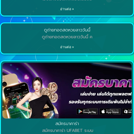
อ่านต่อ »
ดูถ่ายทอดสดหวยลาววันนี้
ดูถ่ายทอดสดหวยลาววันนี้ ค
อ่านต่อ »
สมัครบาคาร่า
สมัครบาคาร่า UFABET ระบบ