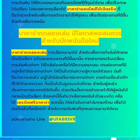
การเดิมพัน ให้มีความเหมาะสมกับเครดิตฟรีที่คุณใช้งาน เพื่อมีโอกาส
ได้เปรียบ โดยเฉพาะการเลือกใช้
บาคาร่าออนไลน์ได้เงินจริง
ที่
ถือว่าช่วยสำหรับเพื่อการสร้างรายได้ให้ทุกคน เพื่อเกิดช่องทางที่ดีขึ้น
สำหรับเพื่อการพนัน
บาคาร่าทดลองเล่น มีโอกาสพอสมควร
สำหรับนักพนันมือใหม่
บาคาร่าทดลองเล่น
การเลือกเอามาใช้ สำหรับเพื่อการทำเงินให้กลาย
เป็นตัวเลือก สร้างผลตอบแทนที่ดีขึ้นมานั้น หากสามารถปรับเปลี่ยน
การเดิมพันต่างๆ ให้ใกล้เคียงหรือให้มีความเหมาะสม ตามช่องทางที่มี
อยู่หรือใช้ช่องทางต่างๆ ให้เป็นไปตามความรู้ความเข้าใจเอง มันก็
ถือว่าความสนใจ อยู่ไม่ใช่น้อยที่เอาช่องทางต่างๆ มาสร้างเงื่อนไขดีๆ
ที่ได้กำไรมากกว่ามา ทั้งเป็นไปในรูปแบบใดก็ตาม สำหรับผู้สนใจ
ต้องการหาช่องทางให้เกิดขึ้น ช่วยเติมเต็มการสร้างรายได้ให้ผู้พนันได้
กลายเป็นตัวเลือก สิ่งเหล่านี้ขึ้นกับว่าเลือกลงเงินไปในแบบใด หรือ
ใช้
เครดิตฟรีบาคาร่า
พวกนั้น ให้สร้างโอกาสได้มากแค่ไหน เพื่อได้
มันเป็นสิ่งที่เหนือกว่า สำหรับการเดิมพันที่ทุกคนควรเอามาใช้งาน
สมัครผ่านทาง Line :
@UFA88SV8