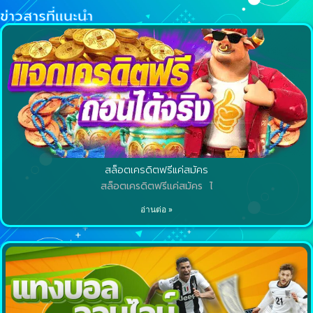
ข่าวสารที่แนะนำ
สล็อตเครดิตฟรีแค่สมัคร
สล็อตเครดิตฟรีแค่สมัคร ไ
อ่านต่อ »