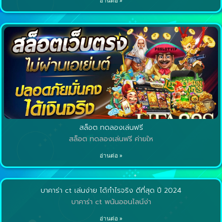
อ่านต่อ »
สล็อต ทดลองเล่นฟรี
สล็อต ทดลองเล่นฟรี ค่ายให
อ่านต่อ »
บาคาร่า ct เล่นง่าย ได้กำไรจริง ดีที่สุด ปี 2024
บาคาร่า ct พนันออนไลน์ง่า
อ่านต่อ »