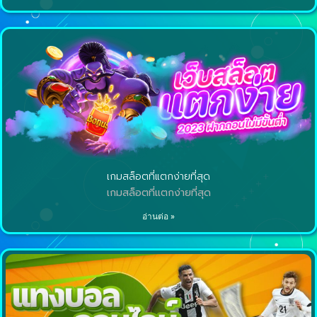
เกมสล็อตที่แตกง่ายที่สุด
เกมสล็อตที่แตกง่ายที่สุด
อ่านต่อ »