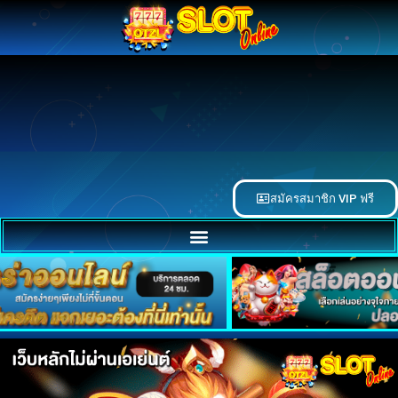
สมัครสมาชิก VIP ฟรี