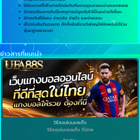
มีช่องทางที่ใช้ในการติดต่อกับทีมงานคุณภาพอย่างหลากหลาย
มีการเตรียมการรับมือเหตุการณ์ฉุกเฉินได้เป็นอย่างดีเยี่ยม
มีการเงินที่มั่นคง จ่ายจริง จ่ายไว และจ่ายเยอะ
มีโปรโมชั่นจำนวนมาก อีกทั้งยังมีรางวัลใหญ่ให้นักพนันได้ร่วม
ลุ้นอยู่ตลอดเวลา
ข่าวสารที่แนะนำ
วิธีลงเล่นบอลเต็ง
วิธีลงเล่นบอลเต็ง ที่นักพ