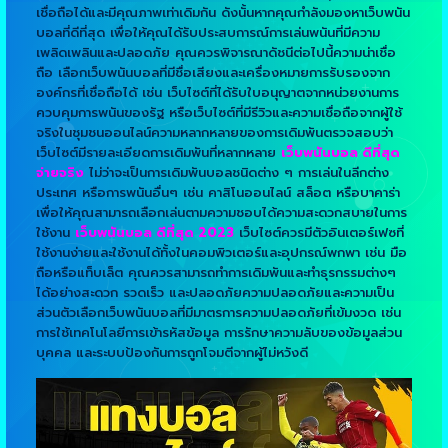
เชื่อถือได้และมีคุณภาพเท่าเดิมกัน ดังนั้นหากคุณกำลังมองหาเว็บพนัน
บอลที่ดีที่สุด เพื่อให้คุณได้รับประสบการณ์การเล่นพนันที่มีความ
เพลิดเพลินและปลอดภัย คุณควรพิจารณาดัชนีต่อไปนี้ความน่าเชื่อ
ถือ เลือกเว็บพนันบอลที่มีชื่อเสียงและเครื่องหมายการรับรองจาก
องค์กรที่เชื่อถือได้ เช่น เว็บไซต์ที่ได้รับใบอนุญาตจากหน่วยงานการ
ควบคุมการพนันของรัฐ หรือเว็บไซต์ที่มีรีวิวและความเชื่อถือจากผู้ใช้
จริงในชุมชนออนไลน์ความหลากหลายของการเดิมพันตรวจสอบว่า
เว็บไซต์มีรายละเอียดการเดิมพันที่หลากหลาย
เว็บพนันบอล ดีที่สุด
จ่ายจริง
ไม่ว่าจะเป็นการเดิมพันบอลชนิดต่าง ๆ การเล่นในลีกต่าง
ประเทศ หรือการพนันอื่นๆ เช่น คาสิโนออนไลน์ สล็อต หรือบาคาร่า
เพื่อให้คุณสามารถเลือกเล่นตามความชอบได้ความสะดวกสบายในการ
ใช้งาน
เว็บพนันบอล ดีที่สุด 2023
เว็บไซต์ควรมีตัวอินเตอร์เฟซที่
ใช้งานง่ายและใช้งานได้ทั้งในคอมพิวเตอร์และอุปกรณ์พกพา เช่น มือ
ถือหรือแท็บเล็ต คุณควรสามารถทำการเดิมพันและทำธุรกรรมต่างๆ
ได้อย่างสะดวก รวดเร็ว และปลอดภัยความปลอดภัยและความเป็น
ส่วนตัวเลือกเว็บพนันบอลที่มีมาตรการความปลอดภัยที่เข้มงวด เช่น
การใช้เทคโนโลยีการเข้ารหัสข้อมูล การรักษาความลับของข้อมูลส่วน
บุคคล และระบบป้องกันการถูกโจมตีจากผู้ไม่หวังดี