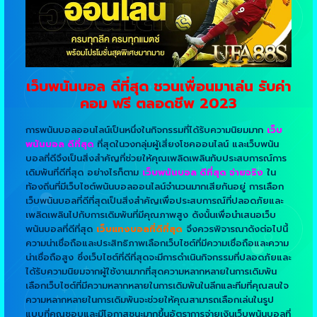
เว็บพนันบอล ดีที่สุด ชวนเพื่อนมาเล่น รับค่า
คอม ฟรี ตลอดชีพ 2023
การพนันบอลออนไลน์เป็นหนึ่งในกิจกรรมที่ได้รับความนิยมมาก
เว็บ
พนันบอล ดีที่สุด
ที่สุดในวงกลุ่มผู้เสี่ยงโชคออนไลน์ และเว็บพนัน
บอลที่ดีจึงเป็นสิ่งสำคัญที่ช่วยให้คุณเพลิดเพลินกับประสบการณ์การ
เดิมพันที่ดีที่สุด อย่างไรก็ตาม
เว็บพนันบอล ดีที่สุด จ่ายจริง
ใน
ท้องถิ่นที่มีเว็บไซต์พนันบอลออนไลน์จำนวนมากเสียกันอยู่ การเลือก
เว็บพนันบอลที่ดีที่สุดเป็นสิ่งสำคัญเพื่อประสบการณ์ที่ปลอดภัยและ
เพลิดเพลินไปกับการเดิมพันที่มีคุณภาพสูง ดังนั้นเพื่อนำเสนอเว็บ
พนันบอลที่ดีที่สุด
เว็บแทงบอลที่ดีที่สุด
จึงควรพิจารณาดังต่อไปนี้
ความน่าเชื่อถือและประสิทธิภาพเลือกเว็บไซต์ที่มีความเชื่อถือและความ
น่าเชื่อถือสูง ซึ่งเว็บไซต์ที่ดีที่สุดจะมีการดำเนินกิจกรรมที่ปลอดภัยและ
ได้รับความนิยมจากผู้ใช้งานมากที่สุดความหลากหลายในการเดิมพัน
เลือกเว็บไซต์ที่มีความหลากหลายในการเดิมพันในลีกและทีมที่คุณสนใจ
ความหลากหลายในการเดิมพันจะช่วยให้คุณสามารถเลือกเล่นในรูป
แบบที่คุณชอบและมีโอกาสชนะมากขึ้นอัตราการจ่ายเงินเว็บพนันบอลที่