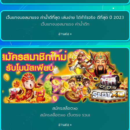
เว็บแทงบอลมาแรง ค่าน้ำดีที่สุด เล่นง่าย ได้กำไรจริง ดีที่สุด ปี 202
3
เว็บแทงบอลมาแรง ค่าน้ำดีท
อ่านต่อ »
สมัครสล็อตxo
สมัครสล็อตxo เว็บตรง รวมเ
อ่านต่อ »