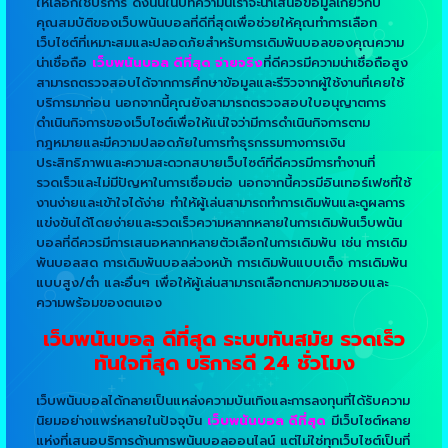
ให้เลือกใช้บริการ ดังนั้นในบทความนี้เราจะนำเสนอข้อมูลเกี่ยวกับ
คุณสมบัติของเว็บพนันบอลที่ดีที่สุดเพื่อช่วยให้คุณทำการเลือก
เว็บไซต์ที่เหมาะสมและปลอดภัยสำหรับการเดิมพันบอลของคุณความ
น่าเชื่อถือ
เว็บพนันบอล ดีที่สุด จ่ายจริง
ที่ดีควรมีความน่าเชื่อถือสูง
สามารถตรวจสอบได้จากการศึกษาข้อมูลและรีวิวจากผู้ใช้งานที่เคยใช้
บริการมาก่อน นอกจากนี้คุณยังสามารถตรวจสอบใบอนุญาตการ
ดำเนินกิจการของเว็บไซต์เพื่อให้แน่ใจว่ามีการดำเนินกิจการตาม
กฎหมายและมีความปลอดภัยในการทำธุรกรรมทางการเงิน
ประสิทธิภาพและความสะดวกสบายเว็บไซต์ที่ดีควรมีการทำงานที่
รวดเร็วและไม่มีปัญหาในการเชื่อมต่อ นอกจากนี้ควรมีอินเทอร์เฟซที่ใช้
งานง่ายและเข้าใจได้ง่าย ทำให้ผู้เล่นสามารถทำการเดิมพันและดูผลการ
แข่งขันได้โดยง่ายและรวดเร็วความหลากหลายในการเดิมพันเว็บพนัน
บอลที่ดีควรมีการเสนอหลากหลายตัวเลือกในการเดิมพัน เช่น การเดิม
พันบอลสด การเดิมพันบอลล่วงหน้า การเดิมพันแบบเต็ง การเดิมพัน
แบบสูง/ต่ำ และอื่นๆ เพื่อให้ผู้เล่นสามารถเลือกตามความชอบและ
ความพร้อมของตนเอง
เว็บพนันบอล ดีที่สุด ระบบทันสมัย รวดเร็ว
ทันใจที่สุด บริการดี 24 ชั่วโมง
เว็บพนันบอลได้กลายเป็นแหล่งความบันเทิงและการลงทุนที่ได้รับความ
นิยมอย่างแพร่หลายในปัจจุบัน
เว็บพนันบอล ดีที่สุด
มีเว็บไซต์หลาย
แห่งที่เสนอบริการด้านการพนันบอลออนไลน์ แต่ไม่ใช่ทุกเว็บไซต์เป็นที่