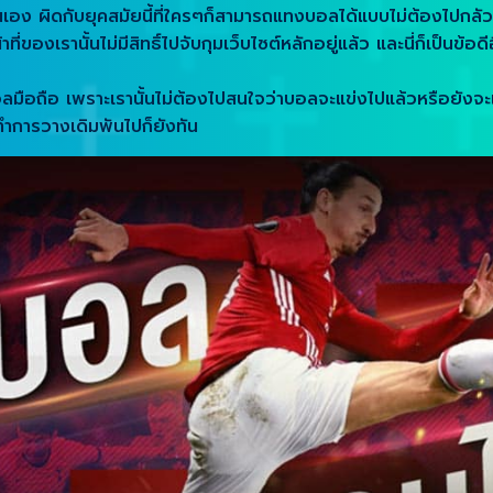
นั้นเอง ผิดกับยุคสมัยนี้ที่ใครๆก็สามารถแทงบอลได้แบบไม่ต้องไปกล
น้าที่ของเรานั้นไม่มีสิทธิ์ไปจับกุมเว็บไซต์หลักอยู่แล้ว และนี่ก็เป็
ลมือถือ เพราะเรานั้นไม่ต้องไปสนใจว่าบอลจะแข่งไปแล้วหรือยังจ
ทำการวางเดิมพันไปก็ยังทัน