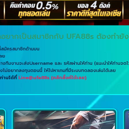
้าอยากเป็นสมาชิกกับ UFA88s ต้องทำยัง
ี่สมัครสมาชิกด้านบน
เลย
างทีมงานจะส่งUsername และ รหัสผ่านให้ท่าน (แนะนำให้ท่านจดไว
ยังไม่อยากลงทุนตอนนี้ ให้ไปหาเกมที่มีระบบทดลองเล่นได้เลย
่านได้ที่
Line@ufa88s (คลิกลิ้งค์ได้เลย)