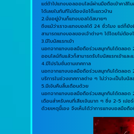
แต่ถ้าไปแทงบอลออนไลน์ผ่านมือถือเข้าคาสิ
ได้เลยในทันทีไม่ต้องง้อโต๊ะแถวบ้าน
2.นั่งอยู่บ้านก็แทงบอลได้สบายๆ
ถึงแม้ว่าเราจะแทงบอลได้ 24 ชั่วโมง แต่ก็ย
สามารถแทงบอลของเจ้าต่างๆ ได้โดยไม่ต้องไ
3.มีโบนัสแรกเข้า
นอกจากแทงบอลมือถือร่วมสนุกกันได้ตลอด 24 
ออนไลน์กันแล้วก็สามารถรับโบนัสแรกเข้าและแทงค
4.มีโปรโมชั่นตามเทศกาล
นอกจากแทงบอลมือถือร่วมสนุกกันได้ตลอด 24 
บริการในช่วงเทศกาลต่าง ๆ ไม่ว่าจะเป็นโบนัสส
5.มีเงินคืนสิ้นเดือนด้วย
นอกจากแทงบอลมือถือร่วมสนุกกันได้ตลอด 24 ช
เดือนสำหรับคนที่เสียเงินมาก ๆ ซึ่ง 2-5 เปอร์เ
ด้วยเหตุนี้เอง จึงเห็นได้ว่าการแทงบอลมือ