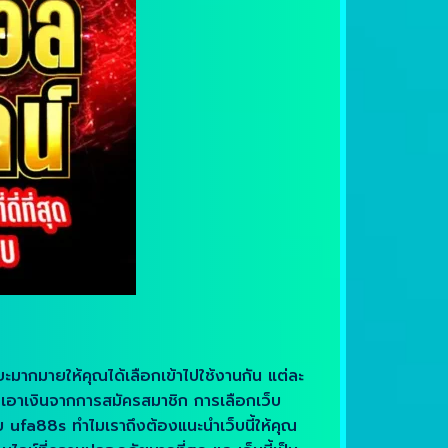
มากมายให้คุณได้เลือกเข้าไปใช้งานกัน แต่ละ
หลอกเอาเงินจากการสมัครสมาชิก การเลือกเว็บ
็บ ufa88s ทำไมเราถึงต้องแนะนำเว็บนี้ให้คุณ