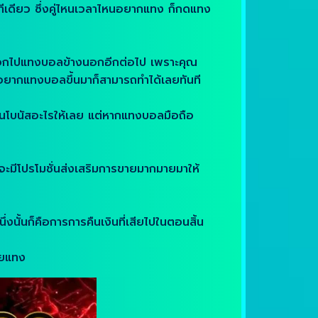
ีเดียว ซึ่งคู่ไหนเวลาไหนอยากแทง ก็กดแทง
ื่อออกไปแทงบอลข้างนอกอีกต่อไป เพราะคุณ
ยากแทงบอลขึ้นมาก็สามารถทำได้เลยทันที
่นโบนัสอะไรให้เลย แต่หากแทงบอลมือถือ
ะมีโปรโมชั่นส่งเสริมการขายมากมายมาให้
ั้นก็คือการการคืนเงินที่เสียไปในตอนสิ้น
คยแทง