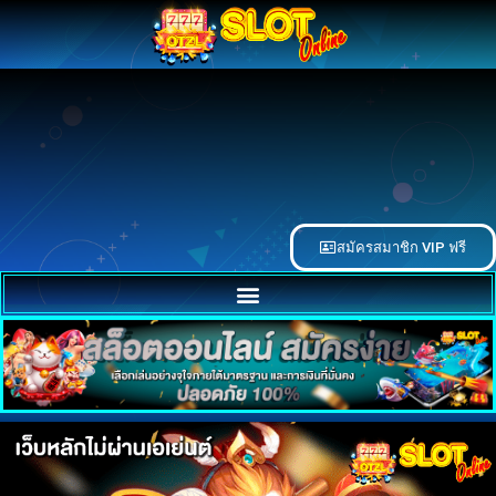
สมัครสมาชิก VIP ฟรี