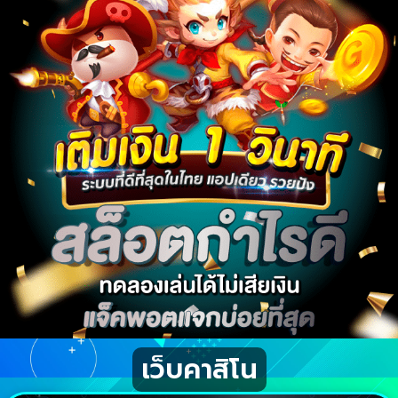
เว็บคาสิโน